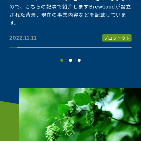
ので、こちらの記事で紹介しますBrewGoodが設立
ど
し
された背景、現在の事業内容などを記載していま
し
でで
す。
移住
プロジェクト
2022.11.11
202