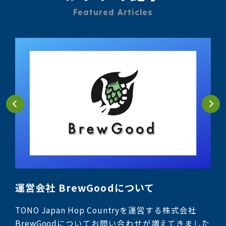
Featured Articles
ト連
運営会社 BrewGoodについて
私
TONO Japan Hop Countryを運営する株式会社
私た
BrewGoodについてお問い合わせが増えてきました
Ho
制