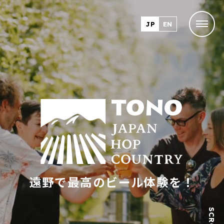
JP
EN
遠野で最高のビール体験を！
SCROLL