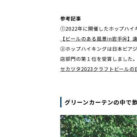
参考記事
①2022年に開催したホップハ
【ビールのある風景in岩手㉖】
②ホップハイキングは日本ビアジ
店部門の第１位を受賞しました
セカツタ2023クラフトビールの日
グリーンカーテンの中で