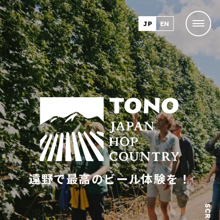
JP
EN
遠野で最高のビール体験を！
SCROLL